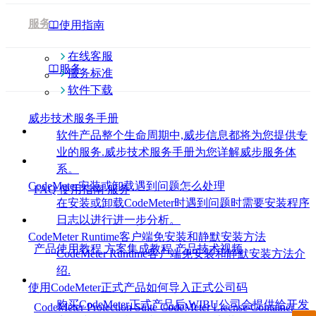
服务
使用指南
在线客服
服务
服务标准
软件下载
威步技术服务手册
软件产品整个生命周期中,威步信息都将为您提供专
业的服务.威步技术服务手册为您详解威步服务体
帮助中心
系。
CodeMeter安装或卸载遇到问题怎么处理
FAQ
使用指南
服务
在安装或卸载CodeMeter时遇到问题时需要安装程序
视频教程
日志以进行进一步分析。
CodeMeter Runtime客户端免安装和静默安装方法
产品使用教程
方案集成教程
产品技术视频
CodeMeter Runtime客户端免安装和静默安装方法介
绍.
产品中心
使用CodeMeter正式产品如何导入正式公司码
购买CodeMeter正式产品后,WIBU公司会提供给开发
CodeMeter Protection Suite
CodeMeter License Container