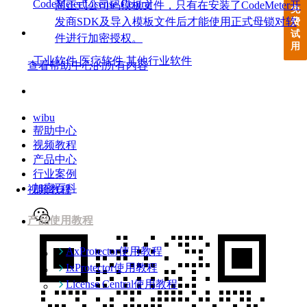
CodeMeter License Central
商正式公司码模板文件，只有在安装了CodeMeter开
免
发商SDK及导入模板文件后才能使用正式母锁对软
费
行业案例
试
件进行加密授权。
用
工业软件
医疗软件
其他行业软件
查看帮助中心的所有内容
加密百科
wibu
帮助中心
视频教程
产品中心
行业案例
加密百科
视频教程
产品使用教程
AxProtector使用教程
IxProtector使用教程
License Central使用教程