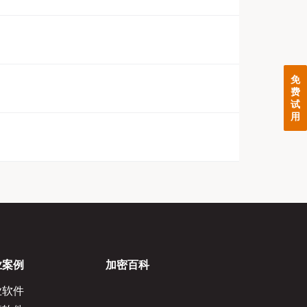
免
费
试
用
业案例
加密百科
业软件