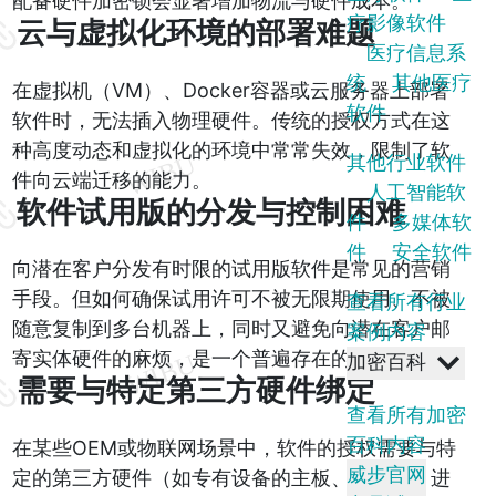
配备硬件加密锁会显著增加物流与硬件成本。
疗影像软件
云与虚拟化环境的部署难题
医疗信息系
统
其他医疗
在虚拟机（VM）、Docker容器或云服务器上部署
软件
软件时，无法插入物理硬件。传统的授权方式在这
种高度动态和虚拟化的环境中常常失效，限制了软
其他行业软件
件向云端迁移的能力。
人工智能软
软件试用版的分发与控制困难
件
多媒体软
件
安全软件
向潜在客户分发有时限的试用版软件是常见的营销
手段。但如何确保试用许可不被无限期使用、不被
查看所有行业
随意复制到多台机器上，同时又避免向潜在客户邮
案例内容
寄实体硬件的麻烦，是一个普遍存在的难题。
加密百科
需要与特定第三方硬件绑定
查看所有加密
百科内容
在某些OEM或物联网场景中，软件的授权需要与特
威步官网
定的第三方硬件（如专有设备的主板、芯片等）进