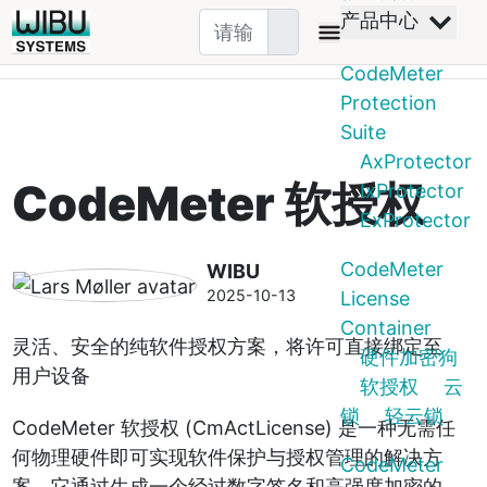
首页
产品中心
CodeMeter License Container
产品中心
软授权
文章
CodeMeter
Protection
Suite
AxProtector
CodeMeter 软授权
IxProtector
ExProtector
CodeMeter
WIBU
2025-10-13
License
Container
灵活、安全的纯软件授权方案，将许可直接绑定至
硬件加密狗
用户设备
软授权
云
锁
轻云锁
CodeMeter 软授权 (CmActLicense) 是一种无需任
何物理硬件即可实现软件保护与授权管理的解决方
CodeMeter
案。它通过生成一个经过数字签名和高强度加密的