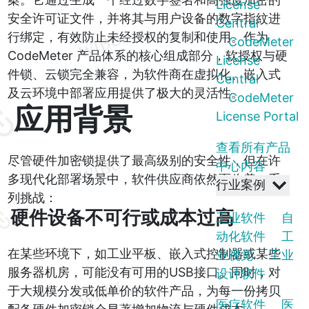
License
安全许可证文件，并将其与用户设备的数字指紋进
Central
行绑定，有效防止未经授权的复制和使用。作为
CodeMeter
CodeMeter 产品体系的核心组成部分，软授权与硬
License
件锁、云锁完全兼容，为软件商在虚拟化、嵌入式
Central
及云环境中部署应用提供了极大的灵活性。
CodeMeter
应用背景
License Portal
查看所有产品
尽管硬件加密锁提供了最高级别的安全性，但在许
中心内容
多现代化部署场景中，软件供应商依然面临着一系
行业案例
列挑战：
硬件设备不可行或成本过高
工业软件
自
动化软件
工
在某些环境下，如工业平板、嵌入式控制器或某些
业视觉
工业
服务器机房，可能没有可用的USB接口。同时，对
设计软件
于大规模分发或低单价的软件产品，为每一份拷贝
医疗软件
医