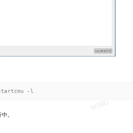
startcmu -l
行中。