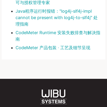
可与授权管理专家
Java程序运行时报错："log4j-slf4j-impl
cannot be present with log4j-to-slf4j" 处
理指南
CodeMeter Runtime 安装失败排查与解决指
南
CodeMeter 产品包装 ∙ 工艺及细节呈现