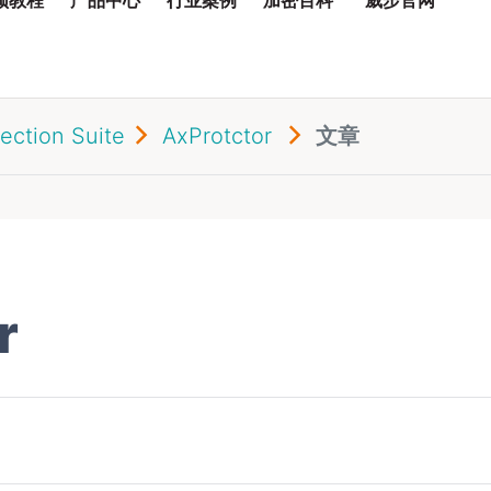
ection Suite
AxProtctor
文章
r