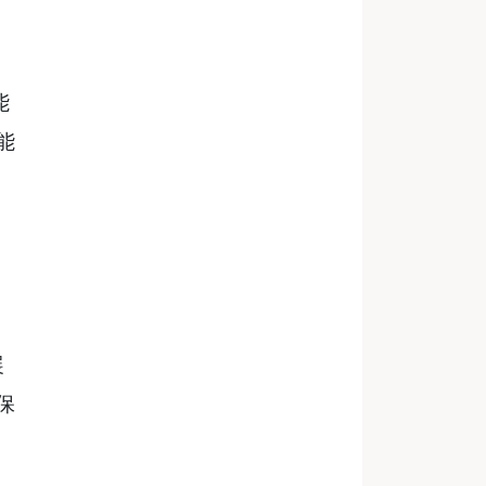
能
能
展
保