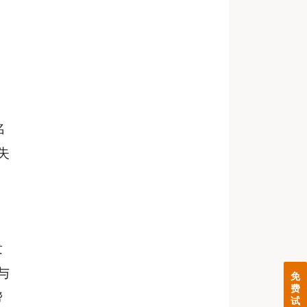
名
失
发
与
免
费
帮
试