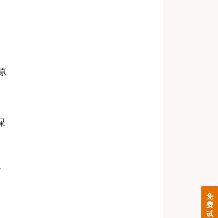
原
保
厂
免
费
试